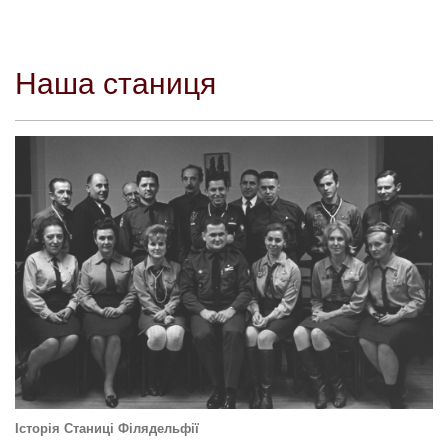
Наша станиця
Історія Cта
ниці Філядельфії