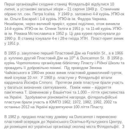
Перші організаційні сходини станиці Філядельфії відбулися 10
липня, а установчі загальні збори – 21 серпня 1949 р. Cтаничним
обрано пл. сен. Петра Ісаїва. У 1949 р. заложено 4-й курінь УПЮ-ок
ім. Ольги Басараб і 1-й курінь УПЮ-ів ім. Федора Черника.
Незабаром, через великий приріст, курені поділено, отож виникли
14-й курінь УПЮ-ок ім. Олени Теліги в 1951 р. та 11-ий курінь УПЮ-
ів ім. Романа Мстиславича в 1952 р. Ці два курені проіснували до
1990 р. В станиці існували 4-е і 28-е гнізда УПН. Пласт-прият виник
у 1951 р.
В 1955 р. закуплено перший Пластовий Дім на Franklin St., а в 1966
th
р. куплено другий Пластовий Дім на 10
& Duncannon St. В 1958 р.
курінь
Чортополохи
організував бібліотеку Пласту і
Рідної Школи
та
провадить її добровільно понині. Під проводом Зенона
Чайківського в 1960-их роках виник пластовий драматичний гурток,
який існував 10 літ. У 1968 р. пластуни у Філядельфії вітали
кардинала Йосифа Cліпого. Протягом років пластуни брали участь
у багатьох визначних святкуваннях. Поміж ними – відкриття
пам’ятника Т. Шевченкові у Вашінґтоні та 1,000 – ліття християнства
на Україні. Здобуваючи різноманітні нагороди, філядельфійські
пластуни брали участь в ЮМПЗ 1962, 1972, 1982, 1992, 2002
та
останньо 2012 на Україні відсвяткуючи 100 ліття Пласту.
В 1982 р. продано пластову домівку на Duncannon і перенесено
пластовий осередок до Українського Освітньо-Культурного Центру,
де розміщені всі українські організації околиці міста Філядельфії. З