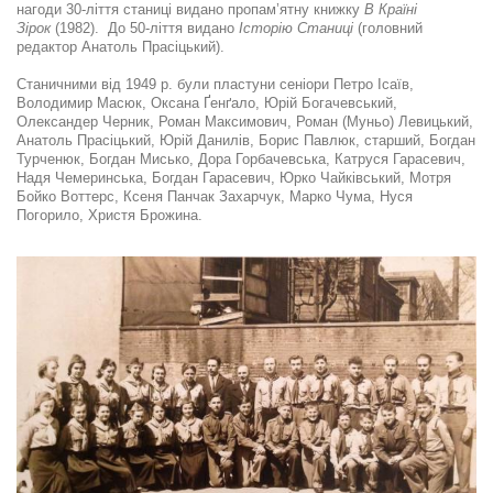
нагоди 30-ліття станиці видано пропам’ятну книжку
В Країні
Зірок
(1982). До 50-ліття видано
Історію Cтаниці
(головний
редактор Aнатоль Прасіцький).
Cтаничними від 1949 р. були пластуни сеніори Петро Ісаїв,
Володимир Масюк, Оксана Ґенґало, Юрій Богачевський,
Олександер Черник, Роман Максимович, Роман (Муньо) Левицький,
Aнатоль Прасіцький, Юрій Данилів, Борис Павлюк, старший, Богдан
Турченюк, Богдан Мисько, Дора Горбачевська, Катруся Гарасевич,
Надя Чемеринська, Богдан Гарасевич, Юрко Чайківський, Мотря
Бойко Воттерс, Ксеня Панчак Захарчук, Марко Чума, Нуся
Погорило, Христя Брожина.