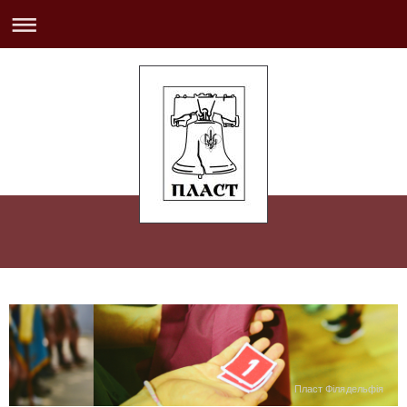
Пласт Філядельфія